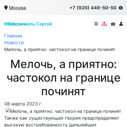
×
Москва
+7 (920) 446-50-50
ИП Крохмаль Сергей Иванович
Главная
Новости
Мелочь, а приятно: частокол на границе починят
Мелочь, а приятно:
частокол на границе
починят
08 марта 2023 г.
Также как существующая теория предопределяет
высокую востребованность дальнейших