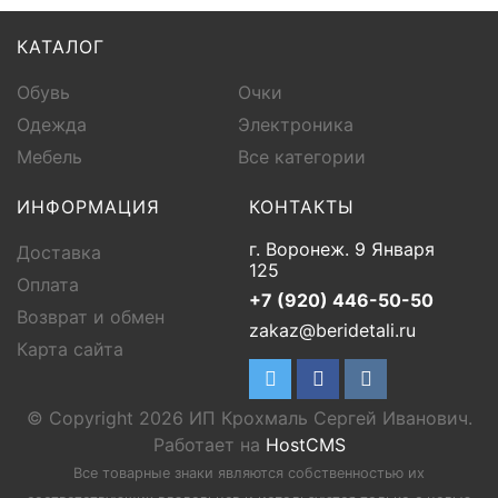
КАТАЛОГ
Обувь
Очки
Одежда
Электроника
Мебель
Все категории
ИНФОРМАЦИЯ
КОНТАКТЫ
г. Воронеж. 9 Января
Доставка
125
Оплата
+7 (920) 446-50-50
Возврат и обмен
zakaz@beridetali.ru
Карта сайта
© Copyright 2026 ИП Крохмаль Сергей Иванович.
Работает на
HostCMS
Все товарные знаки являются собственностью их