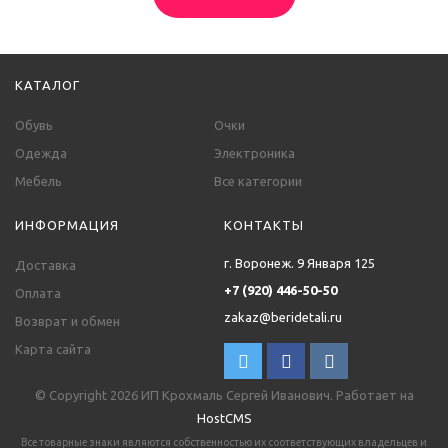
КАТАЛОГ
Обувь
Очки
Одежда
Электроника
Мебель
Все категории
ИНФОРМАЦИЯ
КОНТАКТЫ
г. Воронеж. 9 Января 125
Доставка
+7 (920) 446-50-50
Оплата
zakaz@beridetali.ru
Возврат и обмен
Карта сайта
© Copyright 2026 ИП Крохмаль Сергей Иванович. Работает на
HostCMS
Все товарные знаки являются собственностью их соответствующих владельцев и