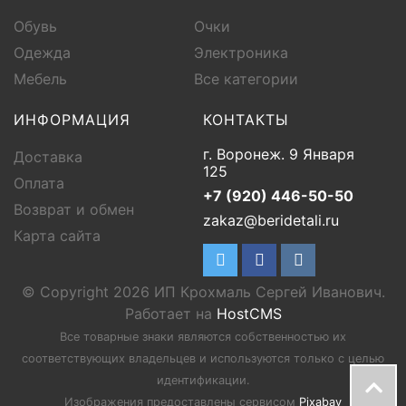
Обувь
Очки
Одежда
Электроника
Мебель
Все категории
ИНФОРМАЦИЯ
КОНТАКТЫ
г. Воронеж. 9 Января
Доставка
125
Оплата
+7 (920) 446-50-50
Возврат и обмен
zakaz@beridetali.ru
Карта сайта
© Copyright 2026 ИП Крохмаль Сергей Иванович.
Работает на
HostCMS
Все товарные знаки являются собственностью их
соответствующих владельцев и используются только с целью
идентификации.
Изображения предоставлены сервисом
Pixabay